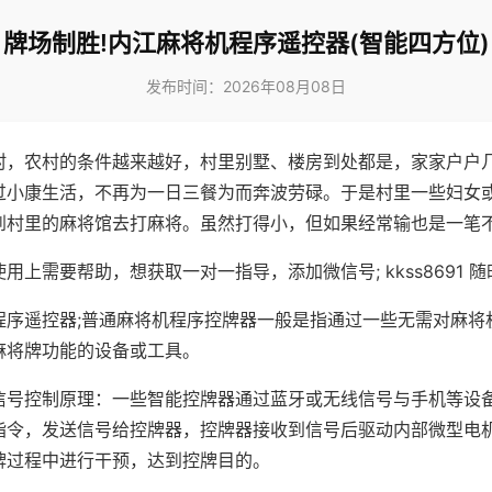
牌场制胜!内江麻将机程序遥控器(智能四方位)
发布时间：2026年08月08日
村，农村的条件越来越好，村里别墅、楼房到处都是，家家户户
过小康生活，不再为一日三餐为而奔波劳碌。于是村里一些妇女
到村里的麻将馆去打麻将。虽然打得小，但如果经常输也是一笔
用上需要帮助，想获取一对一指导，添加微信号; kkss8691 随
程序遥控器;普通麻将机程序控牌器一般是指通过一些无需对麻将
麻将牌功能的设备或工具。
信号控制原理：一些智能控牌器通过蓝牙或无线信号与手机等设
指令，发送信号给控牌器，控牌器接收到信号后驱动内部微型电
牌过程中进行干预，达到控牌目的。