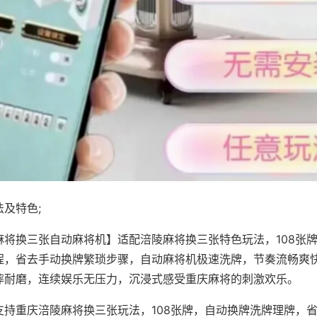
及特色;
麻将换三张自动麻将机】适配涪陵麻将换三张特色玩法，108张
程，省去手动换牌繁琐步骤，自动麻将机极速洗牌，节奏流畅爽
摔耐磨，连续娱乐无压力，沉浸式感受重庆麻将的刺激欢乐。
支持重庆涪陵麻将换三张玩法，108张牌，自动换牌洗牌理牌，