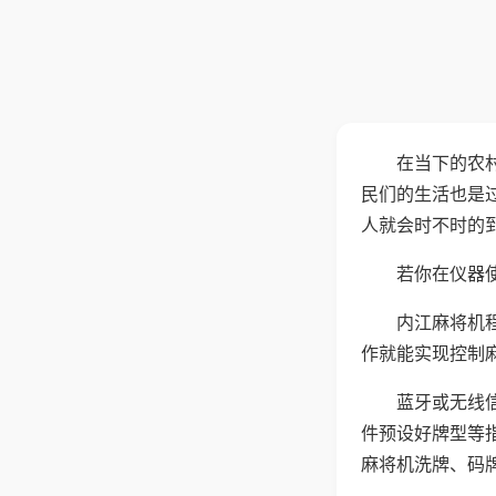
在当下的农
民们的生活也是
人就会时不时的
若你在仪器使
内江麻将机
作就能实现控制
蓝牙或无线
件预设好牌型等
麻将机洗牌、码