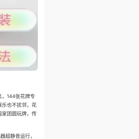
，144张花牌专
娱乐也不扰邻，花
阖家团圆玩牌，传
机器超静音运行，