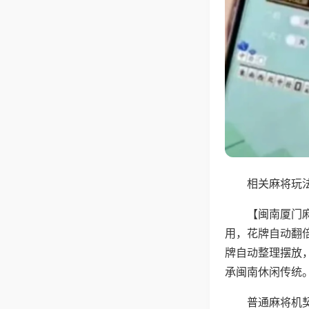
相关麻将玩法
【闽南厦门
用，花牌自动翻
牌自动整理摆放
承闽南休闲传统
普通麻将机