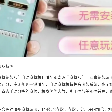
及特色;
麻将花牌八仙自动麻将机】适配闽南厦门麻将八仙、四喜花牌玩法
倍计分，庄闲规则一键适配，自动麻将机超静音洗牌系统，夜间
，省去手动分拣的麻烦，机身简约大气，实用性与美观性兼具，
。
契合福建漳州麻将玩法，144张含花牌，花牌计分、庄闲加倍，