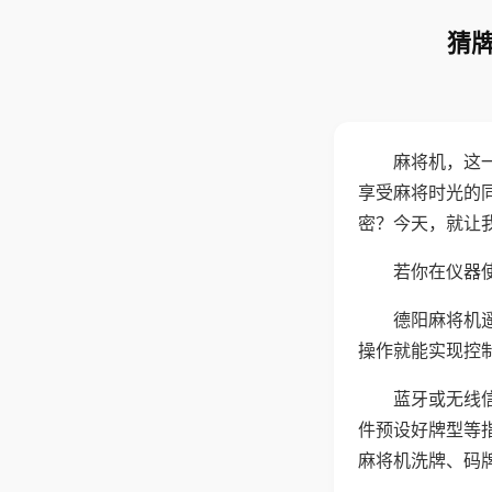
猜牌
麻将机，这
享受麻将时光的
密？今天，就让
若你在仪器使
德阳麻将机
操作就能实现控
蓝牙或无线
件预设好牌型等
麻将机洗牌、码