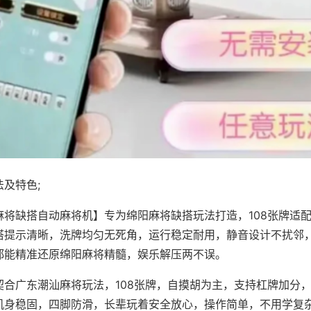
及特色;
麻将缺搭自动麻将机】专为绵阳麻将缺搭玩法打造，108张牌适
搭提示清晰，洗牌均匀无死角，运行稳定耐用，静音设计不扰邻
都能精准还原绵阳麻将精髓，娱乐解压两不误。
契合广东潮汕麻将玩法，108张牌，自摸胡为主，支持杠牌加分
机身稳固，四脚防滑，长辈玩着安全放心，操作简单，不用学复