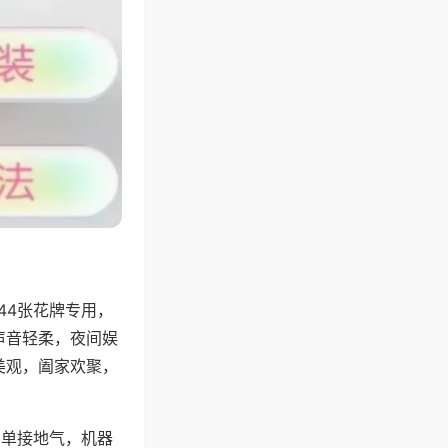
44张花牌专用，
声音轻柔，夜间娱
美观，阖家欢聚，
简单接地气，机器