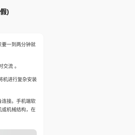
假)
只要一到两分钟就
。
时交流 。
将机进行复杂安装
备连接。手机端软
机或机械结构，在