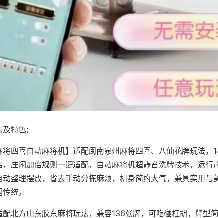
及特色;
麻将四喜自动麻将机】适配闽南泉州麻将四喜、八仙花牌玩法，1
倍，庄闲加倍规则一键适配，自动麻将机超静音洗牌技术，运行
自动整理摆放，省去手动分拣麻烦，机身简约大气，兼具实用与
闲传统。
适配北方山东胶东麻将玩法，兼容136张牌，可吃碰杠胡，牌型