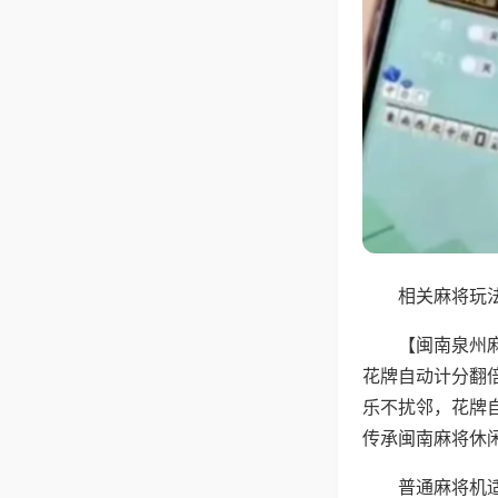
相关麻将玩法
【闽南泉州
花牌自动计分翻
乐不扰邻，花牌
传承闽南麻将休
普通麻将机