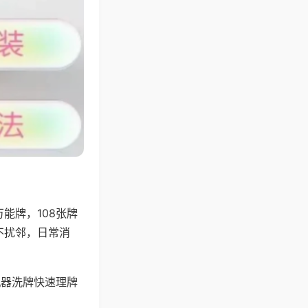
能牌，108张牌
不扰邻，日常消
机器洗牌快速理牌