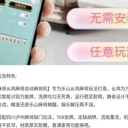
及特色;
麻将幺鸡麻将自动麻将机】专为乐山幺鸡麻将玩法打造，幺鸡为万
机智能识别万能牌，洗牌均匀无死角，运行稳定耐用，静音设计
合适，精准还原乐山麻将精髓，娱乐解压两不误。
适配四川泸州麻将缺门玩法，108张牌，定缺胡牌、流局重洗，
音不扰邻，材质厚实耐磨，普通家用功能够用。