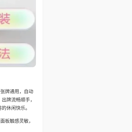
6张牌通用，自动
，出牌流畅顺手，
将的休闲快乐。
键面板触感灵敏，