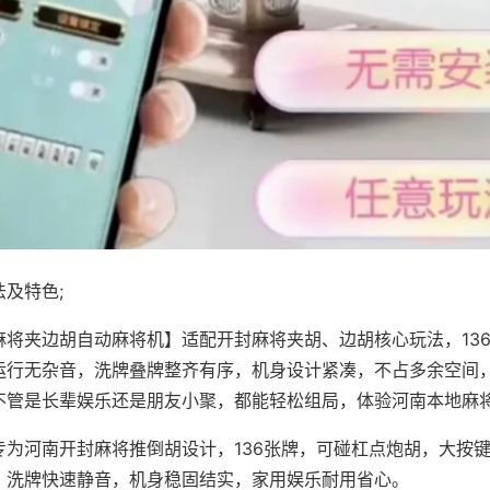
及特色;
麻将夹边胡自动麻将机】适配开封麻将夹胡、边胡核心玩法，13
运行无杂音，洗牌叠牌整齐有序，机身设计紧凑，不占多余空间
不管是长辈娱乐还是朋友小聚，都能轻松组局，体验河南本地麻
专为河南开封麻将推倒胡设计，136张牌，可碰杠点炮胡，大按
，洗牌快速静音，机身稳固结实，家用娱乐耐用省心。