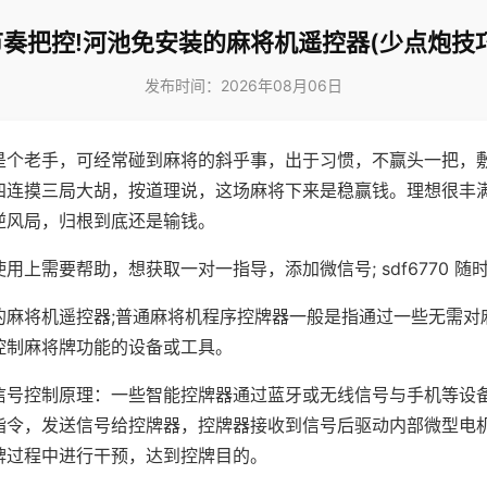
节奏把控!河池免安装的麻将机遥控器(少点炮技巧
发布时间：2026年08月06日
是个老手，可经常碰到麻将的斜乎事，出于习惯，不赢头一把，
四连摸三局大胡，按道理说，这场麻将下来是稳赢钱。理想很丰
逆风局，归根到底还是输钱。
用上需要帮助，想获取一对一指导，添加微信号; sdf6770 随时
的麻将机遥控器;普通麻将机程序控牌器一般是指通过一些无需对
控制麻将牌功能的设备或工具。
信号控制原理：一些智能控牌器通过蓝牙或无线信号与手机等设
指令，发送信号给控牌器，控牌器接收到信号后驱动内部微型电
牌过程中进行干预，达到控牌目的。