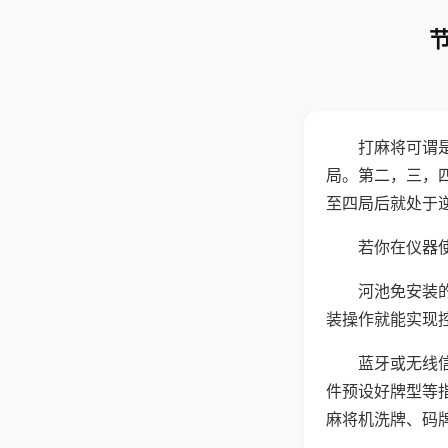
打麻将可谓
局。第二，三，
至四局后就处于
若你在仪器使
河池免安装
装操作就能实现
蓝牙或无线
件预设好牌型等
麻将机洗牌、码