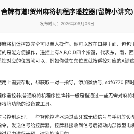
舍牌有道!贺州麻将机程序遥控器(留牌小讲究)
发布时间：2026年08月06日
装麻将机遥控器完全可以单人操作。你可以放在口袋里面、包包
的是能方便操作，遥控上有A,B,C,D四个按键，代表东，南，
遥控对应的位置就可以，例如你做在东位置就按遥控对应的A键
。
用上需要帮助，想获取一对一指导，添加微信号; sdf6770 随时
程序遥控器;普通麻将机程序控牌器一般是指通过一些无需对麻将
麻将牌功能的设备或工具。
信号控制原理：一些智能控牌器通过蓝牙或无线信号与手机等设
指令，发送信号给控牌器，控牌器接收到信号后驱动内部微型电
牌过程中进行干预，达到控牌目的。