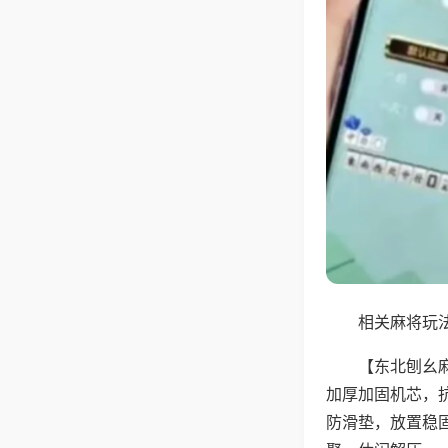
相关麻将玩法
【东北刨幺
加厚加固机芯，
防滑垫，放置稳