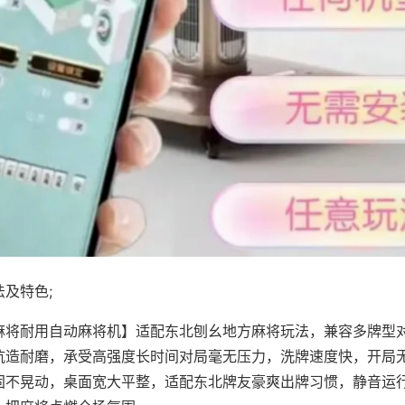
及特色;
麻将耐用自动麻将机】适配东北刨幺地方麻将玩法，兼容多牌型
抗造耐磨，承受高强度长时间对局毫无压力，洗牌速度快，开局
固不晃动，桌面宽大平整，适配东北牌友豪爽出牌习惯，静音运