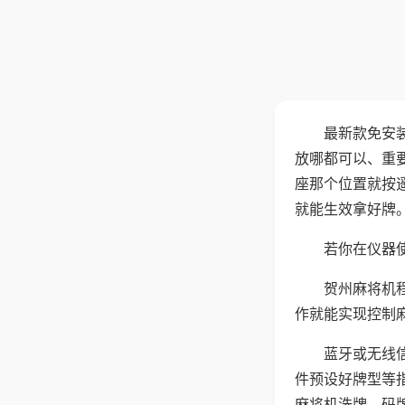
最新款免安
放哪都可以、重要
座那个位置就按
就能生效拿好牌
若你在仪器使
贺州麻将机
作就能实现控制
蓝牙或无线
件预设好牌型等
麻将机洗牌、码