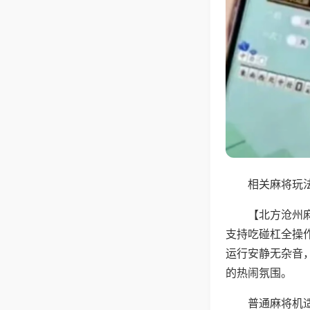
相关麻将玩法
【北方沧州
支持吃碰杠全操
运行安静无杂音
的热闹氛围。
普通麻将机