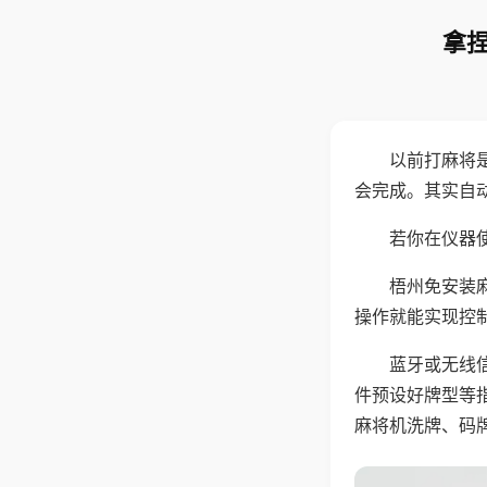
拿捏
以前打麻将
会完成。其实自
若你在仪器使
梧州免安装
操作就能实现控
蓝牙或无线
件预设好牌型等
麻将机洗牌、码