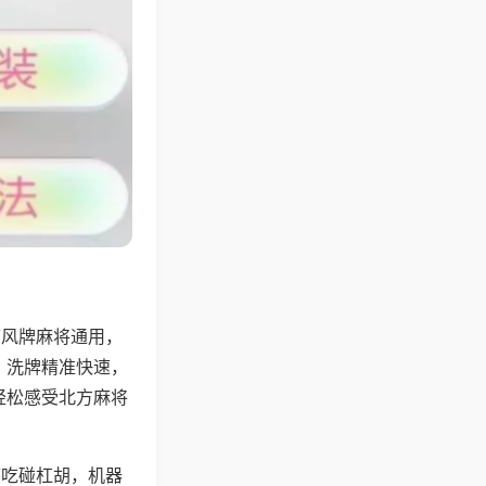
带风牌麻将通用，
，洗牌精准快速，
轻松感受北方麻将
可吃碰杠胡，机器