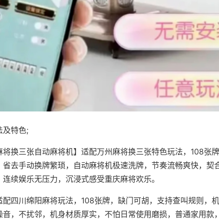
及特色;
麻将换三张自动麻将机】适配万州麻将换三张特色玩法，108张
，省去手动换牌繁琐，自动麻将机极速洗牌，节奏流畅爽快，契
，连续娱乐无压力，沉浸式感受重庆麻将欢乐。
适配四川绵阳麻将玩法，108张牌，缺门可胡，支持查叫规则，
噪音，不扰邻，机身材质厚实，不怕日常使用磨损，普通家用款